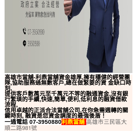
高雄市當舖
-
利鼎當舖資金雄厚
,
擁有穩健的經營團
隊
,
協助服務過無數客戶
,
總在做緊要的資
金缺口時
刻
,
提供客戶數萬元至千萬元不等的融通資金
,
沒有銀
行繁瑣的手續
,
快速
,
簡單
,
便利
,
低利息的融資借款
流程
,
信用卓越的正派合法當舖公司
,
在你急需週轉的關
鍵時刻
,
融資是您資金調度的最強後盾！
高雄市三民區大
一通電話
07-3950880
利鼎當舖
順二路
981
號