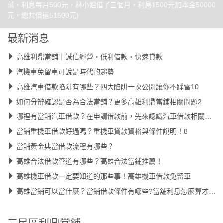
萬，利息每月500元，林小姐借了三個月，利息1500元加本金50000
元，總共償還51500元)
最新消息
高雄利鼎當舖｜誠信經營・低利借款・快速貸款
汽機車免留車可說是時代的趨勢
高雄汽車借款陷阱有哪些？四大陷阱一次公開讓你不踩雷10
如何分辨確認是否為合法當舖？更多高雄利鼎當鋪相關問題2
哪裡有當舖汽車借款？在申請借款前，先來認識汽車借款相關知識9
當鋪重機車借款好過嗎？重機車貸款資格與條件說明！8
當舖黃金典當借款流程有哪些？
高雄合法借款管道有哪些？高雄合法當鋪推薦！
高雄機車借款一定要知道的那些事！高雄機車借款免留車
高雄當鋪可以當什麼？當鋪借款條件有哪些?當舖利息怎麼算才合理
三民區利鼎當舖