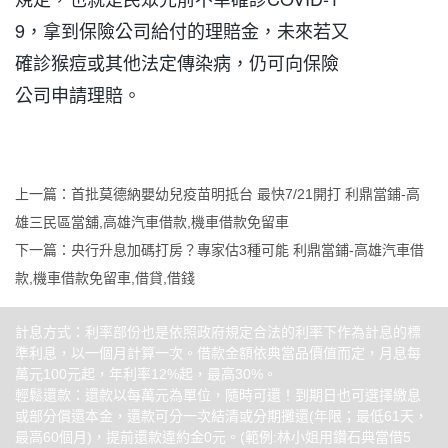
9，拿到保險公司給付的理賠金，未來若又
確診猴痘或其他法定傳染病，仍可向保險
公司申請理賠。
上一篇：
首批莫德納嬰幼兒疫苗明抵台 最快7/21開打 利鼎當鋪-高
雄三民區當舖,高雄汽車借款,機車借款免留車
下一篇：
央行升息加碼打房？專家估3種可能 利鼎當鋪-高雄汽車借
款,機車借款免留車,借貸,借錢
計息方式：利率部份也是依照政府規定合法的利率下作為計息的標
準利息，以一個月計算一次。借款金額依典當品價值而定，月息每
萬元100元起，年利率12%起，最高30%。
輕鬆還款：還款以每萬元為單位，隨時可還！到期日也可選擇繳息
或部分償還本金，還款可分一次結清或分期攤還(年限；最低61天，
最高60個月)，提前還款違約金0元。(範例:林小姐用鑽石典當借5