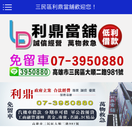
三民區利鼎當舖歡迎您！