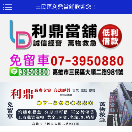
三民區利鼎當舖歡迎您！