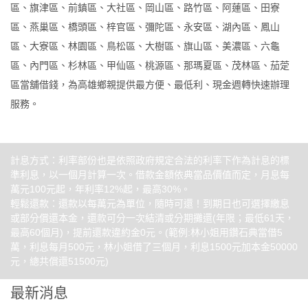
區、旗津區、前鎮區、大社區、岡山區、路竹區、阿蓮區、田寮
區、燕巢區、橋頭區、梓官區、彌陀區、永安區、湖內區、鳳山
區、大寮區、林園區、鳥松區、大樹區、旗山區、美濃區、六龜
區、內門區、杉林區、甲仙區、桃源區、那瑪夏區、茂林區、茄萣
區當舖借錢，為高雄鄉親提供最方便、最低利、現金週轉快速辦理
服務。
計息方式：利率部份也是依照政府規定合法的利率下作為計息的標
準利息，以一個月計算一次。借款金額依典當品價值而定，月息每
萬元100元起，年利率12%起，最高30%。
輕鬆還款：還款以每萬元為單位，隨時可還！到期日也可選擇繳息
或部分償還本金，還款可分一次結清或分期攤還(年限；最低61天，
最高60個月)，提前還款違約金0元。(範例:林小姐用鑽石典當借5
萬，利息每月500元，林小姐借了三個月，利息1500元加本金50000
元，總共償還51500元)
最新消息