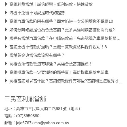
高雄利鼎當舖｜誠信經營・低利借款・快速貸款
汽機車免留車可說是時代的趨勢
高雄汽車借款陷阱有哪些？四大陷阱一次公開讓你不踩雷10
如何分辨確認是否為合法當舖？更多高雄利鼎當鋪相關問題2
哪裡有當舖汽車借款？在申請借款前，先來認識汽車借款相關知識9
當鋪重機車借款好過嗎？重機車貸款資格與條件說明！8
當舖黃金典當借款流程有哪些？
高雄合法借款管道有哪些？高雄合法當鋪推薦！
高雄機車借款一定要知道的那些事！高雄機車借款免留車
高雄當鋪可以當什麼？當鋪借款條件有哪些?當舖利息怎麼算才合理
三民區利鼎當舖
地址：高雄市三民區大順二路981號（
地圖
）
電話：(07)3950880
郵箱：jojo6767kimo@yahoo.com.tw