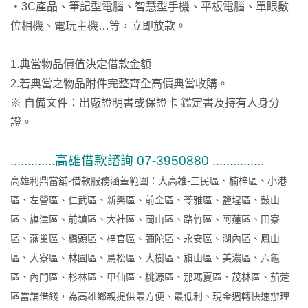
‧3C產品、筆記型電腦、智慧型手機、平板電腦、單眼數
位相機、電玩主機…等，立即放款。
1.典當物品價值決定借款金額
2.若典當之物品附件完整齊全高價典當收購。
※ 自備文件：出廠證明書或保證卡 鑑定書及持有人身分
證。
.............高雄借款諮詢 07-3950880 ...............
高雄利鼎當舖-借款服務涵蓋範圍：大高雄-三民區、楠梓區、小港
區、左營區、仁武區、新興區、前金區、苓雅區、鹽埕區、鼓山
區、旗津區、前鎮區、大社區、岡山區、路竹區、阿蓮區、田寮
區、燕巢區、橋頭區、梓官區、彌陀區、永安區、湖內區、鳳山
區、大寮區、林園區、鳥松區、大樹區、旗山區、美濃區、六龜
區、內門區、杉林區、甲仙區、桃源區、那瑪夏區、茂林區、茄萣
區當舖借錢，為高雄鄉親提供最方便、最低利、現金週轉快速辦理