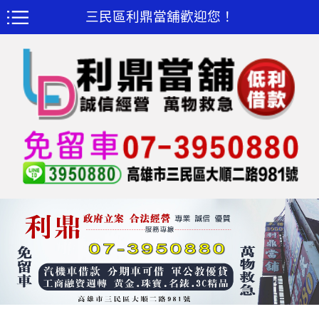
三民區利鼎當舖歡迎您！