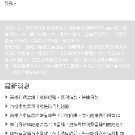
服務。
計息方式：利率部份也是依照政府規定合法的利率下作為計息的標
準利息，以一個月計算一次。借款金額依典當品價值而定，月息每
萬元100元起，年利率12%起，最高30%。
輕鬆還款：還款以每萬元為單位，隨時可還！到期日也可選擇繳息
或部分償還本金，還款可分一次結清或分期攤還(年限；最低61天，
最高60個月)，提前還款違約金0元。(範例:林小姐用鑽石典當借5
萬，利息每月500元，林小姐借了三個月，利息1500元加本金50000
元，總共償還51500元)
最新消息
高雄利鼎當舖｜誠信經營・低利借款・快速貸款
汽機車免留車可說是時代的趨勢
高雄汽車借款陷阱有哪些？四大陷阱一次公開讓你不踩雷10
如何分辨確認是否為合法當舖？更多高雄利鼎當鋪相關問題2
哪裡有當舖汽車借款？在申請借款前，先來認識汽車借款相關知識9