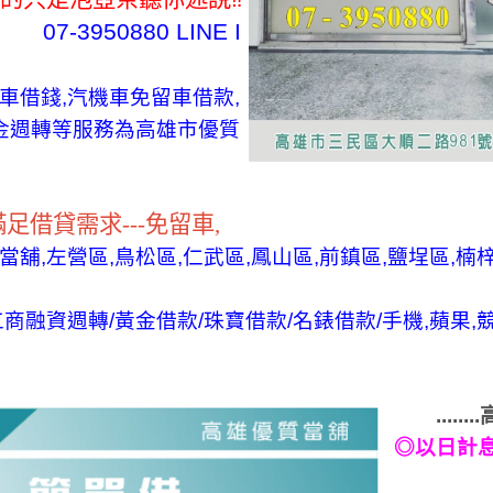
07-3950880 LINE I
車借錢,汽機車免留車借款,
資金週轉等服務為高雄市優質
滿足借貸需求---免留車,
當舖,左營區,鳥松區,仁武區,鳳山區,前鎮區,鹽埕區,
商融資週轉/黃金借款/珠寶借款/名錶借款/手機,蘋果,競
....
◎
以日計