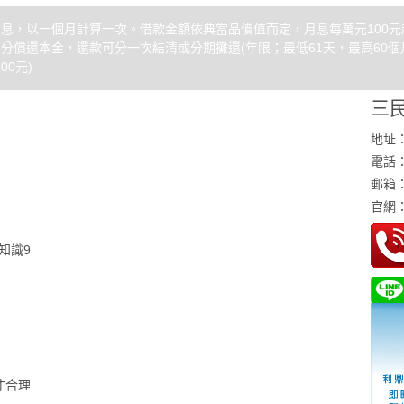
，以一個月計算一次。借款金額依典當品價值而定，月息每萬元100元起
償還本金，還款可分一次結清或分期攤還(年限；最低61天，最高60個月
00元)
三
地址
電話：(
郵箱：j
官網
知識9
才合理