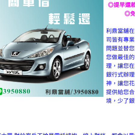
◎
提早還
◎
利鼎當舖在
司皆有專業
問題並替您
您做最佳的
理，讓您在
銀行式辦理
神，讓您花
提供給您合
境，少了銀