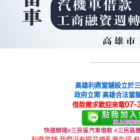
高雄利鼎當舖設立於
政府立案 高雄合法當
07-
借款需求歡迎來電
快速辦理#三民區汽車借款 #三民區
利鼎當舖
我們沒有眼花撩亂廣告詞.有