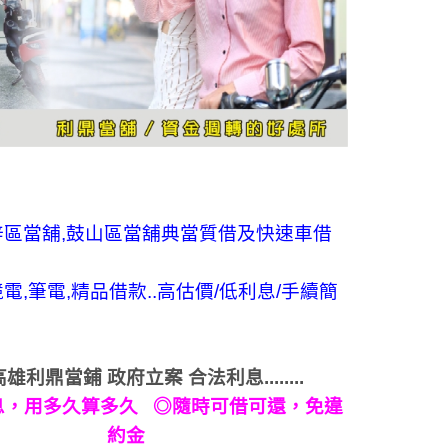
楠梓區當舖,鼓山區當舖典當質借及快速車借
電,筆電,精品借款..高估價/低利息/手續簡
....高雄利鼎當鋪 政府立案 合法利息........
息，用多久算多久
◎
隨時可借可還，免違
約金