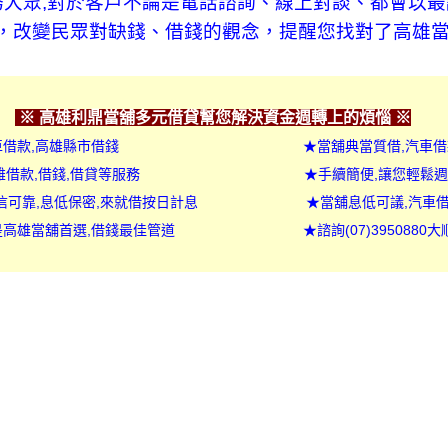
服務大眾,對於客戶不論是電話諮詢、線上對談、都會以
，改變民眾對缺錢、借錢的觀念，提醒您找對了高雄
※ 高雄利鼎當舖多元借貸幫您解決資金週轉上的煩惱
※
市汽機車借款,高雄縣市借錢
★
當舖典當質借,汽車借
資,高雄借款,借錢,借貸等服務
★
手續簡便,讓您輕鬆週
,誠信可靠,息低保密,來就借按日計息
★當舖
息低可議,汽車
款是高雄當舖首選,借錢最佳管道
★諮詢(07)3950880
大