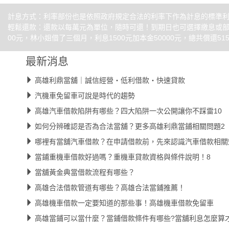
計息方式：利率部份也是依照政府規定合法的利率下作為計息的標準利息
輕鬆還款：還款以每萬元為單位，隨時可還！到期日也可選擇繳息或部分
00元，林小姐借了三個月，利息1500元加本金50000元，總共償還515
最新消息
高雄利鼎當舖｜誠信經營・低利借款・快速貸款
汽機車免留車可說是時代的趨勢
高雄汽車借款陷阱有哪些？四大陷阱一次公開讓你不踩雷10
如何分辨確認是否為合法當舖？更多高雄利鼎當鋪相關問題2
哪裡有當舖汽車借款？在申請借款前，先來認識汽車借款相關
當鋪重機車借款好過嗎？重機車貸款資格與條件說明！8
當舖黃金典當借款流程有哪些？
高雄合法借款管道有哪些？高雄合法當鋪推薦！
高雄機車借款一定要知道的那些事！高雄機車借款免留車
高雄當鋪可以當什麼？當鋪借款條件有哪些?當舖利息怎麼算