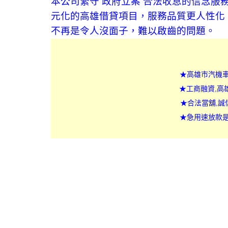
本公司緊守 政府立案 合法收息的信念
元化的高雄借貸項目，服務品質更人性化
不再是令人沒面子，難以啟齒的問題。
★高雄
★
工商融
★
合法當舖
★急用
速放