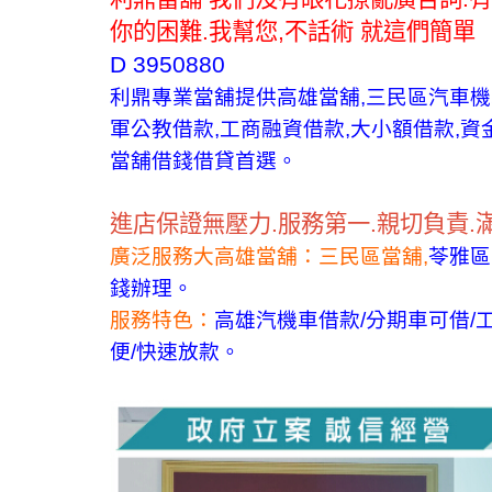
你的困難.我幫您,不話術 就這們簡單
‼️
D 3950880
利鼎專業當舖提供高雄當舖,三民區汽車機
軍公教借款,工商融資借款,大小額借款,
當舖借錢借貸首選。
‼️
進店保證無壓力
.
服務第一
.
親切負責
.
廣泛服務大高雄當舖：三民區當舖,
苓雅區
錢辦理。
服務特色：
高雄汽機車借款/分期車可借/工
便/快速放款。