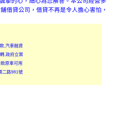
最誠摯的心，細心為您解答。本公司經營多
當舖借貸公司，借貸不再是令人擔心害怕，
款,汽車融資
轉,政府立案
借款原車可用
順二路981號