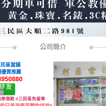
公司簡介
三民區當舖
舖優質推薦
3950880
機車借款 #三民區免留車
的只是泡壺茶聽你述說‼️